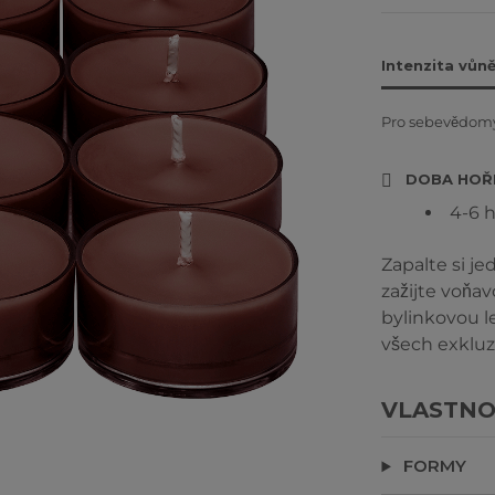
Intenzita vůn
Pro sebevědomý
DOBA HOŘ
4-6 
Zapalte si j
zažijte voňa
bylinkovou l
všech exkluz
VLASTNO
FORMY