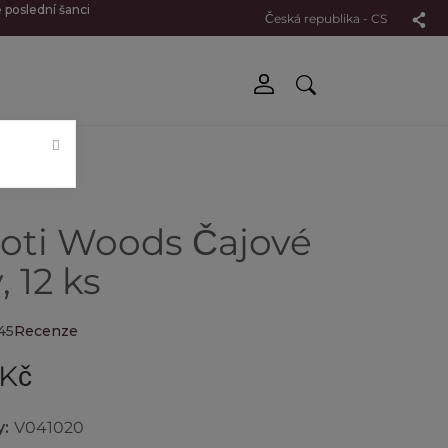
 poslední šanci
Česká republika - CS
oti Woods Čajové
, 12 ks
45
Recenze
 Kč
y:
V041020