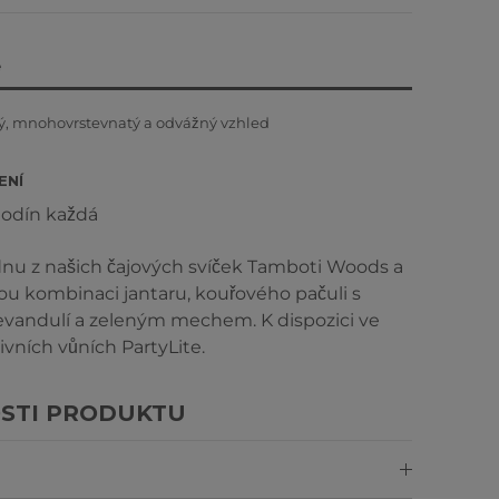
ě
, mnohovrstevnatý a odvážný vzhled
ENÍ
hodín každá
ednu z našich čajových svíček Tamboti Woods a
vou kombinaci jantaru, kouřového pačuli s
evandulí a zeleným mechem. K dispozici ve
ivních vůních PartyLite.
STI PRODUKTU