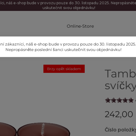
íci, náš e-shop bude v provozu pouze do 30. listopadu 2025. Nepropásněte
uskutečnit svou objednávku!
Online-Store
ní zákazníci, náš e-shop bude v provozu pouze do 30. listopadu 2025.
Nepropásněte poslední šanci uskutečnit svou objednávku!
Brzy opět skladem
Tamb
svíčky
242,00
Číslo položk