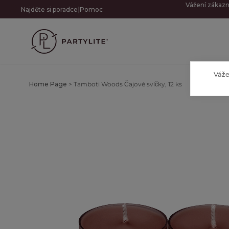
Vážení zákazn
|
Najděte si poradce
Pomoc
Váže
Home Page
>
Tamboti Woods Čajové svíčky, 12 ks