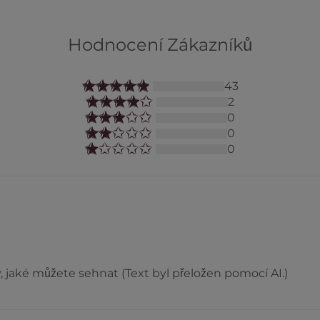
Hodnocení Zákazníků
43
2
0
0
0
, jaké můžete sehnat (Text byl přeložen pomocí AI.)