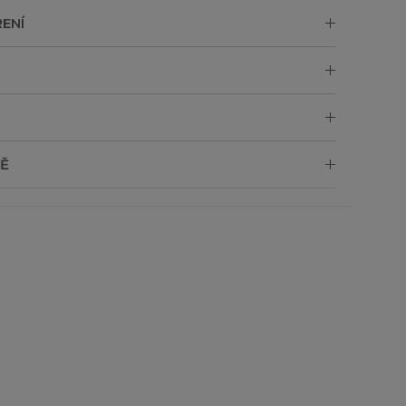
ENÍ
Ě