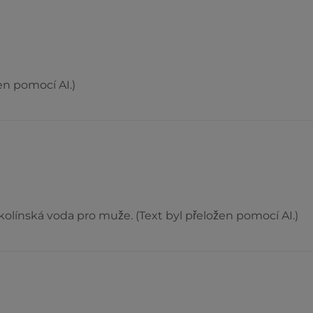
en pomocí AI.)
o kolínská voda pro muže. (Text byl přeložen pomocí AI.)