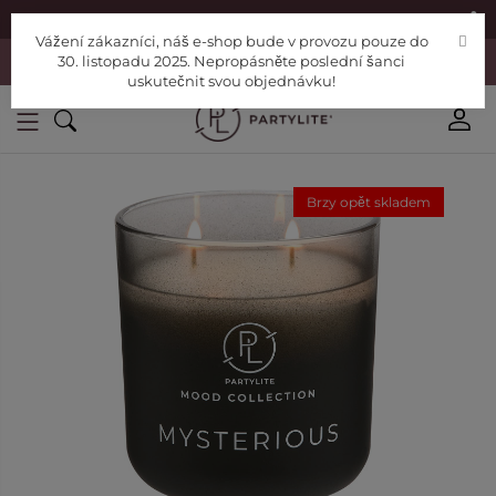
|
Najděte si poradce
Pomoc
Vážení zákazníci, náš e-shop bude v provozu pouze do
Vážení zákazníci, náš e-shop bude v provozu pouze do 30. listopadu
30. listopadu 2025. Nepropásněte poslední šanci
2025. Nepropásněte poslední šanci uskutečnit svou objednávku!
uskutečnit svou objednávku!
Brzy opět skladem