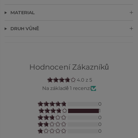
MATERIAL
DRUH VŮNĚ
Hodnocení Zákazníků
4.0 z 5
Na základě 1 recenzí
0
1
0
0
0