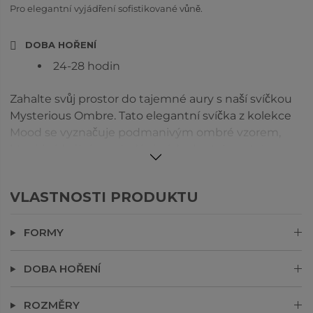
Pro elegantní vyjádření sofistikované vůně.
DOBA HOŘENÍ
24-28 hodin
Zahalte svůj prostor do tajemné aury s naší svíčkou
Mysterious Ombre. Tato elegantní svíčka z kolekce
Mood se vyznačuje podmanivým ombré vzorem,
který je ideální pro dodání nádechu tajemství
vašemu interiéru. Vůně nabízí fascinující směs
citronu a muškátového oříšku s nádechem
VLASTNOSTI PRODUKTU
hřebíčku. Střední tóny sibiřské borovice a divokého
mechu vnášejí zemitou, lesní esenci. Základní tóny
FORMY
červeného cedrového dřeva a krémového
santalového dřeva dodávají hřejivou, trvalou
hloubku. Ideální pro ty, kteří rádi vytvářejí atmosféru
DOBA HOŘENÍ
intrik a sofistikovanosti.
ROZMĚRY