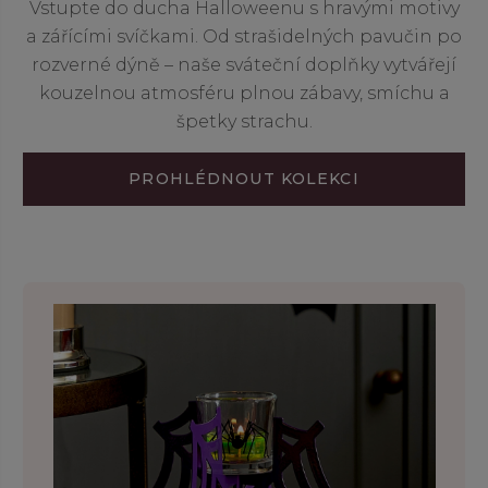
Vstupte do ducha Halloweenu s hravými motivy
a zářícími svíčkami. Od strašidelných pavučin po
rozverné dýně – naše sváteční doplňky vytvářejí
kouzelnou atmosféru plnou zábavy, smíchu a
špetky strachu.
PROHLÉDNOUT KOLEKCI