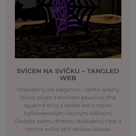
SVÍCEN NA SVÍČKU – TANGLED
WEB
Strašidelný, ale elegantní – tento výrazný
fialový svícen s motivem pavučiny vrhá
tajuplné stíny a skvěle ladí s našimi
halloweenskými čajovými svíčkami.
Dodejte svému domovu strašidelný třpyt a
nechte svíčky zářit děsivou krásou.