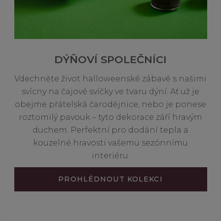
DÝŇOVÍ SPOLEČNÍCI
Vdechněte život halloweenské zábavě s našimi
svícny na čajové svíčky ve tvaru dýní. Ať už je
obejme přátelská čarodějnice, nebo je ponese
roztomilý pavouk – tyto dekorace září hravým
duchem. Perfektní pro dodání tepla a
kouzelné hravosti vašemu sezónnímu
interiéru.
PROHLÉDNOUT KOLEKCI