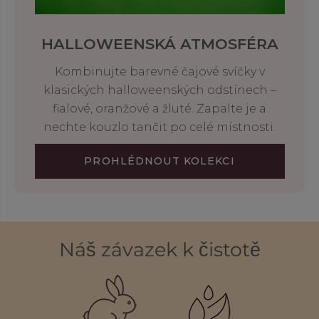
HALLOWEENSKÁ ATMOSFÉRA
Kombinujte barevné čajové svíčky v
klasických halloweenských odstínech –
fialové, oranžové a žluté. Zapalte je a
nechte kouzlo tančit po celé místnosti.
PROHLÉDNOUT KOLEKCI
Náš závazek k čistotě