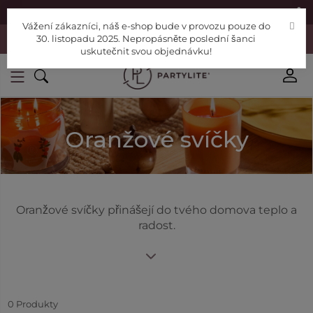
|
Najděte si poradce
Pomoc
Vážení zákazníci, náš e-shop bude v provozu pouze do
Vážení zákazníci, náš e-shop bude v provozu pouze do 30. listopadu
30. listopadu 2025. Nepropásněte poslední šanci
2025. Nepropásněte poslední šanci uskutečnit svou objednávku!
uskutečnit svou objednávku!
Oranžové svíčky
Oranžové svíčky přinášejí do tvého domova teplo a
radost.
0
Produkty