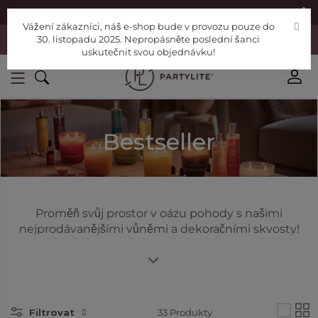
|
Najděte si poradce
Pomoc
Vážení zákazníci, náš e-shop bude v provozu pouze do
Vážení zákazníci, náš e-shop bude v provozu pouze do 30. listopadu
30. listopadu 2025. Nepropásněte poslední šanci
2025. Nepropásněte poslední šanci uskutečnit svou objednávku!
uskutečnit svou objednávku!
Bestseller
Proměň svůj prostor v oázu pohody s našimi
nejprodávanějšími vůněmi a dekoračními skvosty!
Filtrovat
33
Produkty