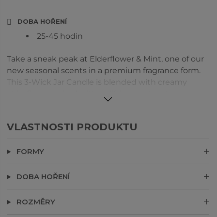
DOBA HOŘENÍ
25-45 hodin
Take a sneak peak at Elderflower & Mint, one of our
new seasonal scents in a premium fragrance form.
This 3-Wick Jar Candle is blended with creamy
elderflower paired with uplifting apple mint,
designed to soothe and calm.
VLASTNOSTI PRODUKTU
FORMY
DOBA HOŘENÍ
ROZMĚRY