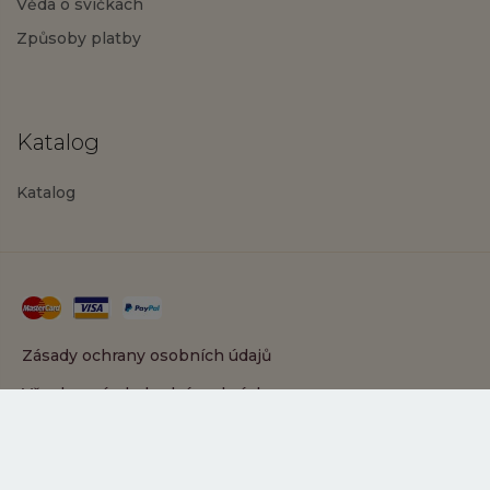
Věda o svíčkách
Způsoby platby
Katalog
Katalog
Zásady ochrany osobních údajů
Všeobecné obchodní podmínky
Copyright © 2025 PartyLite