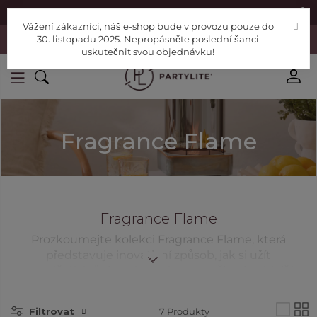
|
Najděte si poradce
Pomoc
Vážení zákazníci, náš e-shop bude v provozu pouze do
Vážení zákazníci, náš e-shop bude v provozu pouze do 30. listopadu
30. listopadu 2025. Nepropásněte poslední šanci
2025. Nepropásněte poslední šanci uskutečnit svou objednávku!
uskutečnit svou objednávku!
Fragrance Flame
Fragrance Flame
Prozkoumejte kolekci Fragrance Flame, která
představuje inovativní způsob, jak si užít
povznášející vůni venku. | Zkuste naši nejrychlejší a
nejsilnější vůni.
Filtrovat
7
Produkty