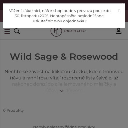
|
Najděte si poradce
Pomoc
Vážení zákazníci, náš e-shop bude v provozu pouze do
Vážení zákazníci, náš e-shop bude v provozu pouze do 30. listopadu
30. listopadu 2025. Nepropásněte poslední šanci
2025. Nepropásněte poslední šanci uskutečnit svou objednávku!
uskutečnit svou objednávku!
Wild Sage & Rosewood
Nechte se zavést na klikatou stezku, kde citronovou
trávu a ranní rosu vítají rozdrcené listy šalvěje, až
nakonec dorazí do cíle lemovaného měsíčky a
růžovým dřevem.
Intenzita:
Střední.
Druh vůně:
Květinová.
0
Produkty
Nebyly nalezeny žádné produkty