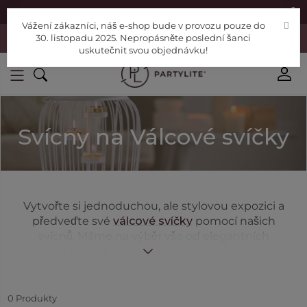
|
Najděte si poradce
Pomoc
Vážení zákazníci, náš e-shop bude v provozu pouze do
Vážení zákazníci, náš e-shop bude v provozu pouze do 30. listopadu
30. listopadu 2025. Nepropásněte poslední šanci
2025. Nepropásněte poslední šanci uskutečnit svou objednávku!
uskutečnit svou objednávku!
Svícny na Válcové svíčky
Vytvořte si jednoduchou, ale stylovou expozici a
předveďte své
válcové svíčky
pomocí našich
svícnů. Máme na výběr vše od elegantních
kovových stojanů až po podstavce na svíčky Colour
Stop a lampiony.
0
Produkty